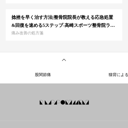
捻挫を早く治す方法|整骨院院長が教える応急処置
&回復を速める5ステップ‐高崎スポーツ整骨院ラポ
痛み改善の処方箋
ートメント
股関節痛
猫背によ