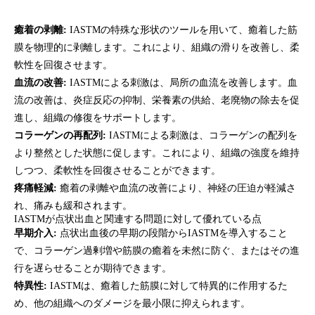
癒着の剥離:
IASTMの特殊な形状のツールを用いて、癒着した筋
膜を物理的に剥離します。これにより、組織の滑りを改善し、柔
軟性を回復させます。
血流の改善:
IASTMによる刺激は、局所の血流を改善します。血
流の改善は、炎症反応の抑制、栄養素の供給、老廃物の除去を促
進し、組織の修復をサポートします。
コラーゲンの再配列:
IASTMによる刺激は、コラーゲンの配列を
より整然とした状態に促します。これにより、組織の強度を維持
しつつ、柔軟性を回復させることができます。
疼痛軽減:
癒着の剥離や血流の改善により、神経の圧迫が軽減さ
れ、痛みも緩和されます。
IASTMが点状出血と関連する問題に対して優れている点
早期介入:
点状出血後の早期の段階からIASTMを導入すること
で、コラーゲン過剰増や筋膜の癒着を未然に防ぐ、またはその進
行を遅らせることが期待できます。
特異性:
IASTMは、癒着した筋膜に対して特異的に作用するた
め、他の組織へのダメージを最小限に抑えられます。