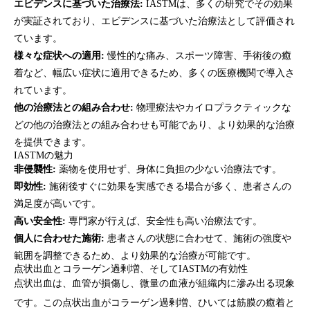
エビデンスに基づいた治療法:
IASTMは、多くの研究でその効果
が実証されており、エビデンスに基づいた治療法として評価され
ています。
様々な症状への適用:
慢性的な痛み、スポーツ障害、手術後の癒
着など、幅広い症状に適用できるため、多くの医療機関で導入さ
れています。
他の治療法との組み合わせ:
物理療法やカイロプラクティックな
どの他の治療法との組み合わせも可能であり、より効果的な治療
を提供できます。
IASTMの魅力
非侵襲性:
薬物を使用せず、身体に負担の少ない治療法です。
即効性:
施術後すぐに効果を実感できる場合が多く、患者さんの
満足度が高いです。
高い安全性:
専門家が行えば、安全性も高い治療法です。
個人に合わせた施術:
患者さんの状態に合わせて、施術の強度や
範囲を調整できるため、より効果的な治療が可能です。
点状出血とコラーゲン過剰増、そしてIASTMの有効性
点状出血は、血管が損傷し、微量の血液が組織内に滲み出る現象
です。この点状出血がコラーゲン過剰増、ひいては筋膜の癒着と