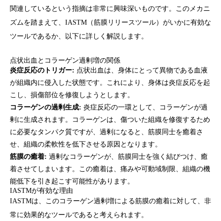
関連しているという指摘は非常に興味深いものです。このメカニ
ズムを踏まえて、IASTM（筋膜リリースツール）がいかに有効な
ツールであるか、以下に詳しく解説します。
点状出血とコラーゲン過剰増の関係
炎症反応のトリガー:
点状出血は、身体にとって異物である血液
が組織内に侵入した状態です。これにより、身体は炎症反応を起
こし、損傷部位を修復しようとします。
コラーゲンの過剰生成:
炎症反応の一環として、コラーゲンが過
剰に生成されます。コラーゲンは、傷ついた組織を修復するため
に必要なタンパク質ですが、過剰になると、筋膜同士を癒着さ
せ、組織の柔軟性を低下させる原因となります。
筋膜の癒着:
過剰なコラーゲンが、筋膜同士を強く結びつけ、癒
着させてしまいます。この癒着は、痛みや可動域制限、組織の機
能低下を引き起こす可能性があります。
IASTMが有効な理由
IASTMは、このコラーゲン過剰増による筋膜の癒着に対して、非
常に効果的なツールであると考えられます。