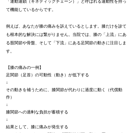
「運動連鎖（キネティックチェーン）」
と呼ばれる連動性を持っ
て機能しているからです。
例えば、あなたが
膝の痛み
を訴えているとします。膝だけを診て
も根本的な解決には繋がりません。当院では、膝の
「上流」にあ
る股関節や骨盤
、そして
「下流」にある足関節
の動きに注目しま
す。
【膝の痛みの一例】
足関節（足首）の可動性（動き）が低下する
↓
その動きを補うために、膝関節が代わりに過度に動く
（代償動
作）
↓
膝関節への過剰な負担が蓄積する
↓
結果として、膝に痛みが発生する