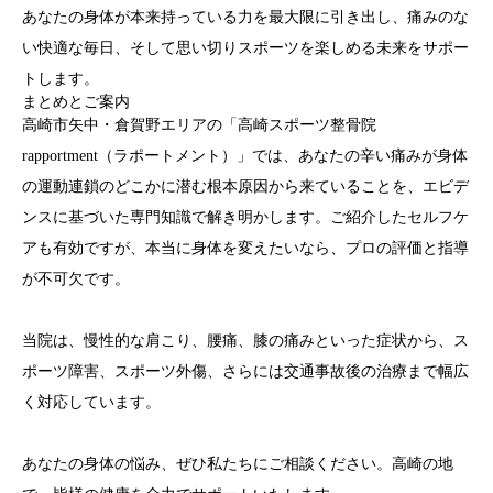
あなたの身体が本来持っている力を最大限に引き出し、
痛みのな
い快適な毎日、そして思い切りスポーツを楽しめる未来
をサポー
トします。
まとめとご案内
高崎市矢中・倉賀野エリアの「高崎スポーツ整骨院
rapportment（ラポートメント）」では、あなたの辛い痛みが
身体
の運動連鎖のどこかに潜む根本原因
から来ていることを、エビデ
ンスに基づいた専門知識で解き明かします。ご紹介したセルフケ
アも有効ですが、
本当に身体を変えたいなら、プロの評価と指導
が不可欠
です。
当院は、慢性的な
肩こり
、
腰痛
、
膝の痛み
といった症状から、
ス
ポーツ障害
、
スポーツ外傷
、さらには
交通事故後の治療
まで幅広
く対応しています。
あなたの身体の悩み、ぜひ私たちにご相談ください。高崎の地