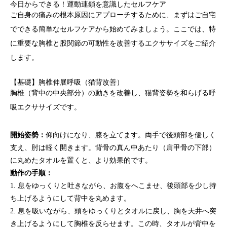
今日からできる！運動連鎖を意識したセルフケア
ご自身の痛みの根本原因にアプローチするために、まずはご自宅
でできる簡単なセルフケアから始めてみましょう。ここでは、特
に重要な
胸椎
と
股関節
の可動性を改善するエクササイズをご紹介
します。
【基礎】胸椎伸展呼吸（猫背改善）
胸椎（背中の中央部分）の動きを改善し、猫背姿勢を和らげる呼
吸エクササイズです。
開始姿勢：
仰向けになり、膝を立てます。両手で後頭部を優しく
支え、肘は軽く開きます。背骨の真ん中あたり（肩甲骨の下部）
に丸めたタオルを置くと、より効果的です。
動作の手順：
1. 息をゆっくりと吐きながら、お腹をへこませ、後頭部を少し持
ち上げるようにして背中を丸めます。
2. 息を吸いながら、頭をゆっくりとタオルに戻し、胸を天井へ突
き上げるようにして胸椎を反らせます。この時、タオルが背中を