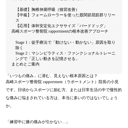
【基礎】胸椎伸展呼吸（猫背改善）
【中級】フォームローラーを使った股関節屈筋群リリー
ス
【応用】体幹安定化エクササイズ「バードドッグ」
高崎スポーツ整骨院 rapportmentの根本改善アプローチ
Stage 1：徒手療法で「動けない・動かない」原因を取り
除く
Stage 2：マシンピラティス・ファンクショナルトレーニ
ングで「正しい動きを記憶させる」
まとめとご案内
「いつもの痛み」に潜む、見えない根本原因とは？
高崎スポーツ整骨院 rapportment（ラポートメント）院長の小見
です。日頃からスポーツに励む方、または日常生活の中で慢性的
な痛みに悩まされている方は、本当に多いのではないでしょう
か。
「練習中に
膝の痛み
が引かない…」