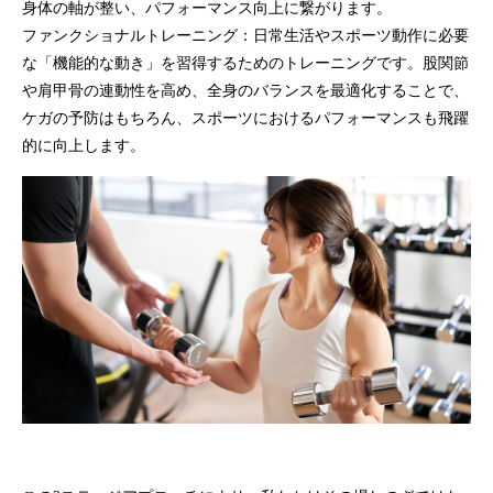
身体の軸
が整い、パフォーマンス向上に繋がります。
ファンクショナルトレーニング：
日常生活やスポーツ動作に必要
な
「機能的な動き」
を習得するためのトレーニングです。
股関節
や
肩甲骨
の連動性を高め、
全身のバランス
を最適化することで、
ケガの予防
はもちろん、
スポーツ
におけるパフォーマンスも飛躍
的に向上します。