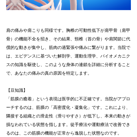
肩の痛み
や
肩こり
も同様です。
胸椎の可動性低下
が
肩甲骨（肩甲
骨）の機能不全
を招き、その結果、
頸椎（首の骨）
や
肩関節
に代
償的な動きが集中し、筋肉の過緊張や痛みに繋がります。当院で
は、エビデンスに基づいた解剖学、運動生理学、バイオメカニク
スの知識を駆使し、このような身体の連鎖を詳細に分析すること
で、あなたの痛みの真の原因を特定します。
【豆知識】
「筋膜の癒着」という表現は医学的に不正確です。当院がアプロ
ーチするのは、筋膜の
「高密度化・凝集化」
です。これにより、
隣接する組織との
滑走性（滑りやすさ）
が低下し、本来の動きが
損なわれている状態を指します。徒手療法や運動療法で改善でき
るのは、この
筋膜の機能が正常から逸脱した状態
なのです。