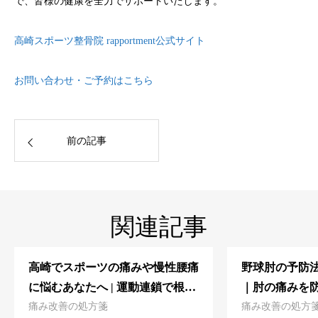
で、皆様の健康を全力でサポートいたします。
高崎スポーツ整骨院 rapportment公式サイト
お問い合わせ・ご予約はこちら
前の記事
関連記事
高崎でスポーツの痛みや慢性腰痛
野球肘の予防
に悩むあなたへ | 運動連鎖で根本
｜肘の痛みを
痛み改善の処方箋
痛み改善の処方
改善する整骨院‐高崎スポーツ整
アプローチ‐高