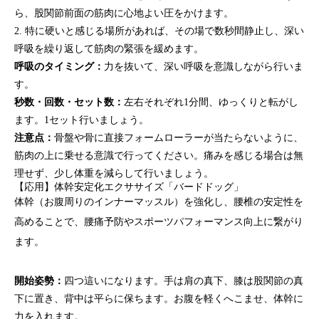
ら、股関節前面の筋肉に心地よい圧をかけます。
2. 特に硬いと感じる場所があれば、その場で数秒間静止し、深い
呼吸を繰り返して筋肉の緊張を緩めます。
呼吸のタイミング：
力を抜いて、深い呼吸を意識しながら行いま
す。
秒数・回数・セット数：
左右それぞれ1分間、ゆっくりと転がし
ます。1セット行いましょう。
注意点：
骨盤や骨に直接フォームローラーが当たらないように、
筋肉の上に乗せる意識で行ってください。痛みを感じる場合は無
理せず、少し体重を減らして行いましょう。
【応用】体幹安定化エクササイズ「バードドッグ」
体幹（お腹周りのインナーマッスル）を強化し、腰椎の安定性を
高めることで、腰痛予防やスポーツパフォーマンス向上に繋がり
ます。
開始姿勢：
四つ這いになります。手は肩の真下、膝は股関節の真
下に置き、背中は平らに保ちます。お腹を軽くへこませ、体幹に
力を入れます。