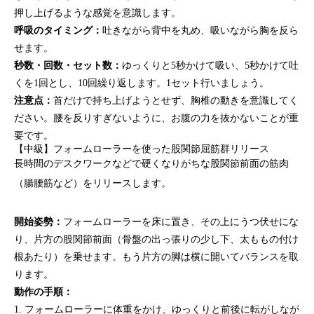
押し上げるような感覚を意識します。
呼吸のタイミング：
吐きながら背中を丸め、吸いながら胸を反ら
せます。
秒数・回数・セット数：
ゆっくりと5秒かけて吸い、5秒かけて吐
くを1回とし、10回繰り返します。1セット行いましょう。
注意点：
首だけで持ち上げようとせず、胸椎の動きを意識してく
ださい。腰を反りすぎないように、お腹の力を抜かないことが重
要です。
【中級】フォームローラーを使った股関節屈筋群リリース
長時間のデスクワークなどで硬くなりがちな股関節前面の筋肉
（腸腰筋など）をリリースします。
開始姿勢：
フォームローラーを床に置き、その上にうつ伏せにな
り、片方の股関節前面（骨盤の出っ張りの少し下、太ももの付け
根あたり）を乗せます。もう片方の脚は横に開いてバランスを取
ります。
動作の手順：
1. フォームローラーに体重をかけ、ゆっくりと前後に転がしなが