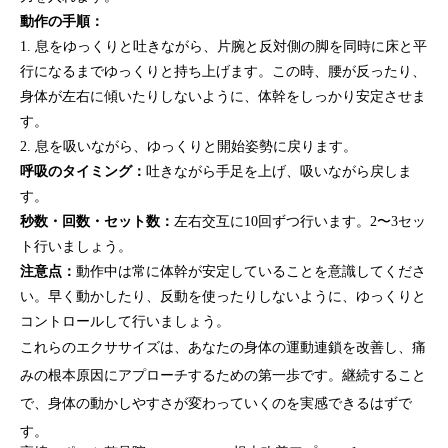
動作の手順：
1. 息をゆっくりと吐きながら、片腕と反対側の脚を同時に床と平
行になるまでゆっくりと持ち上げます。この時、腰が反ったり、
身体が左右に傾いたりしないように、体幹をしっかり安定させま
す。
2. 息を吸いながら、ゆっくりと開始姿勢に戻ります。
呼吸のタイミング：
吐きながら手足を上げ、吸いながら戻しま
す。
秒数・回数・セット数：
左右交互に10回ずつ行います。2〜3セッ
ト行いましょう。
注意点：
動作中は常に体幹が安定していることを意識してくださ
い。早く動かしたり、反動を使ったりしないように、ゆっくりと
コントロールして行いましょう。
これらのエクササイズは、あなたの身体の
運動連鎖を改善
し、
痛
みの根本原因
にアプローチするための第一歩です。継続すること
で、身体の動かしやすさが変わっていくのを実感できるはずで
す。