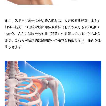
また、スポーツ選手に多い
膝の痛み
は、
股関節屈曲筋群（太もも
前側の筋肉）
の短縮や
股関節伸展筋群（お尻や太もも裏の筋肉）
の弱化、さらには
胸椎の屈曲（猫背）
が影響していることもあり
ます。これらが連鎖的に膝関節への過剰な負担となり、痛みを発
生させます。