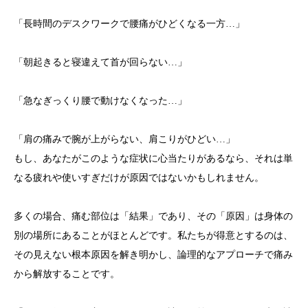
「長時間のデスクワークで
腰痛
がひどくなる一方…」
「朝起きると
寝違え
て首が回らない…」
「急な
ぎっくり腰
で動けなくなった…」
「
肩の痛み
で腕が上がらない、
肩こり
がひどい…」
もし、あなたがこのような症状に心当たりがあるなら、それは単
なる疲れや使いすぎだけが原因ではないかもしれません。
多くの場合、
痛む部位は「結果」であり、その「原因」は身体の
別の場所にある
ことがほとんどです。私たちが得意とするのは、
その見えない根本原因を解き明かし、論理的なアプローチで痛み
から解放することです。