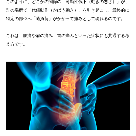
このように、どこかの関節の
「可動性低下（動きの悪さ）」
が、
別の場所で
「代償動作（かばう動き）」
を引き起こし、最終的に
特定の部位へ
「過負荷」
がかかって痛みとして現れるのです。
これは、
腰痛
や
肩の痛み
、
首の痛み
といった症状にも共通する考
え方です。