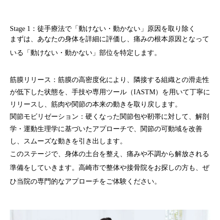
Stage 1：徒手療法で「動けない・動かない」原因を取り除く
まずは、あなたの身体を詳細に評価し、
痛みの根本原因となって
いる「動けない・動かない」部位
を特定します。
筋膜リリース：
筋膜の高密度化により、隣接する組織との滑走性
が低下した状態
を、手技や専用ツール（IASTM）を用いて丁寧に
リリースし、筋肉や関節の本来の動きを取り戻します。
関節モビリゼーション：
硬くなった関節包や靭帯に対して、解剖
学・運動生理学に基づいたアプローチで、
関節の可動域を改善
し、スムーズな動きを引き出します。
このステージで、
身体の土台を整え、痛みや不調から解放される
準備
をしていきます。高崎市で
整体
や
接骨院
をお探しの方も、ぜ
ひ当院の専門的なアプローチをご体験ください。