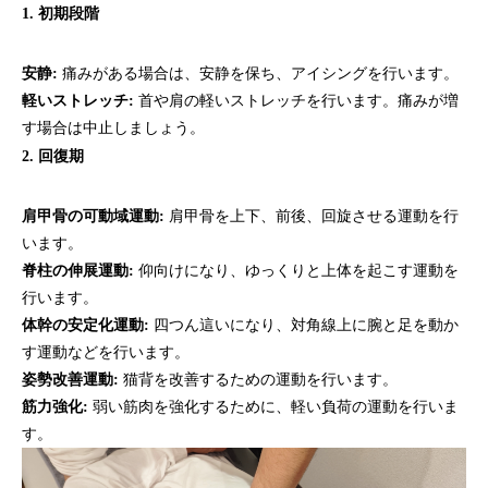
1. 初期段階
安静:
痛みがある場合は、安静を保ち、アイシングを行います。
軽いストレッチ:
首や肩の軽いストレッチを行います。痛みが増
す場合は中止しましょう。
2. 回復期
肩甲骨の可動域運動:
肩甲骨を上下、前後、回旋させる運動を行
います。
脊柱の伸展運動:
仰向けになり、ゆっくりと上体を起こす運動を
行います。
体幹の安定化運動:
四つん這いになり、対角線上に腕と足を動か
す運動などを行います。
姿勢改善運動:
猫背を改善するための運動を行います。
筋力強化:
弱い筋肉を強化するために、軽い負荷の運動を行いま
す。